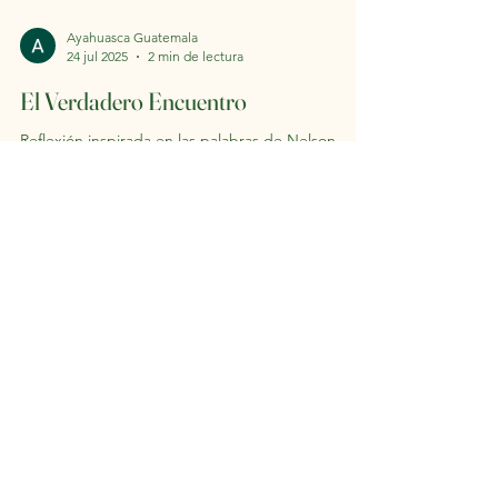
Ayahuasca Guatemala
24 jul 2025
2 min de lectura
El Verdadero Encuentro
Reflexión inspirada en las palabras de Nelson
Enrique Zamora En Ayahuasca Guatemala,
creemos que la verdadera sanación comienza
cuando...